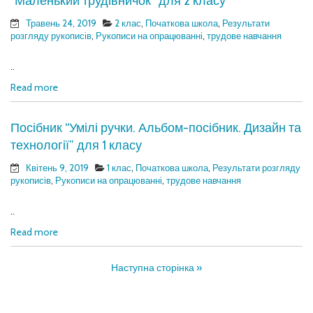
“Маленький трудівничок” для 2 класу
Травень 24, 2019
2 клас
,
Початкова школа
,
Результати
розгляду рукописів
,
Рукописи на опрацюванні
,
трудове навчання
..
Read more
Посібник “Умілі ручки. Альбом-посібник. Дизайн та
технології” для 1 класу
Квітень 9, 2019
1 клас
,
Початкова школа
,
Результати розгляду
рукописів
,
Рукописи на опрацюванні
,
трудове навчання
..
Read more
Наступна сторінка »