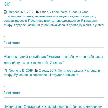
Gb”
Вересень 5, 2019
1 клас
,
2 клас
,
2019
,
3 клас
,
4 клас
,
літературне читання
,
математика
,
мистецтво
,
надано свідоцтво
,
основи здоров'я
,
Початкова школа
,
природознавство
,
Рік надання
грифу
,
трудове навчання
,
українська мова
,
я досліджую світ
,
я у світі
..
Read more
Навчальний посібник “Умійко: альбом – посібник з
дизайну та технологій. 2 клас ”
Серпень 15, 2019
2 клас
,
2019
,
Початкова школа
,
Рік надання
грифу
,
Рукописи на опрацюванні
,
трудове навчання
..
Read more
“Майстер Саморобко: альбом-посібник з дизайну