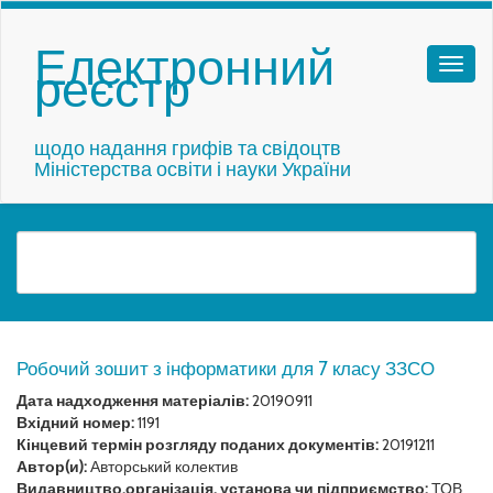
Електронний
реєстр
щодо надання грифів та свідоцтв
Міністерства освіти і науки України
Робочий зошит з інформатики для 7 класу ЗЗСО
Дата надходження матеріалів:
20190911
Вхідний номер:
1191
Кінцевий термін розгляду поданих документів:
20191211
Автор(и):
Авторський колектив
Видавництво,організація, установа чи підприємство:
ТОВ