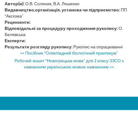
Автор(и):
О.В. Соляник, В.А. Ляшенко
Видавництво,організація, установа чи підприємство:
ПП
“Аксіома”
Рецензенти:
Відповідальні за процедуру проходження рукопису:
О.
Белявська
Експерти:
Результати розгляду рукопису:
Рукопис на опрацюванні
<<
Посібник “Олімпіадний біологічний практикум”
Робочий зошит “Новогрецька мова” для 2 класу ЗЗСО з
навчанням українською мовою навчанням
>>