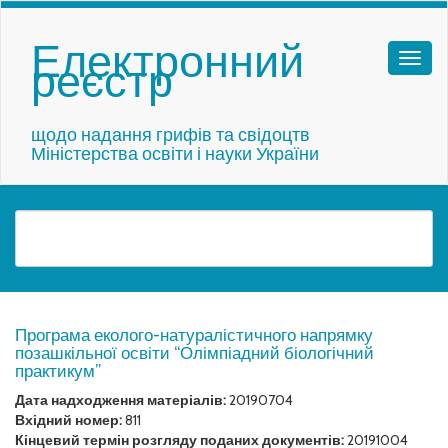
Електронний
реєстр
щодо надання грифів та свідоцтв
Міністерства освіти і науки України
Програма еколого-натуралістичного напрямку
позашкільної освіти “Олімпіадний біологічний
практикум”
Дата надходження матеріалів:
20190704
Вхідний номер:
811
Кінцевий термін розгляду поданих документів:
20191004