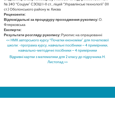
№ 240 “Соціум” СЗОШ І-ІІ ст., ліцей “Управлінські технології” (ІІІ
ст.) Оболонського району м. Києва
Рецензенти:
Відповідальні за процедуру проходження рукопису:
О.
Флярковська
Експерти:
Результати розгляду рукопису:
Рукопис на опрацюванні
<<
НМК авторського курсу “Початки економіки” для початкової
школи: -програма курсу, навчальні посібники – 4 примірники,
навчально-методичні посібники – 4 примірники
Відривні картки з математики для 2 класу до підручника Н.
Листопад
>>