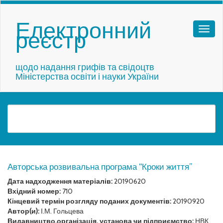
Електронний
реєстр
щодо надання грифів та свідоцтв
Міністерства освіти і науки України
Авторська розвивальна програма “Кроки життя”
Дата надходження матеріалів:
20190620
Вхідний номер:
710
Кінцевий термін розгляду поданих документів:
20190920
Автор(и):
І.М. Гольцева
Видавництво,організація, установа чи підприємство:
НВК